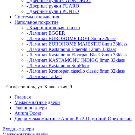
- Дверные ручки CODE DECO
- Дверные ручки FUARO
- Дверные ручки PUNTO
Системы открывания
Напольное покрытие
- Кварцвиниловая плитка
- Ламинат EGGER
- Ламинат EUROHOME LOFT 8mm 32klass
- Ламинат EUROHOME MAJESTIC 8mm 33klass
- Ламинат Kastamonu Emerald 12mm 33klass
- Ламинат Kastamonu Floorpan Black 8mm 33klass
- Ламинат KASTAMONU INDIGO 8mm 33klass
- Ламинат Kastamonu SunFloor
- Ламинат Kronospan castello classic 8mm 32klass
- Ламинат Tarkett
г. Симферополь, ул. Кавказская, 9
Главная
Межкомнатные двери
Экошпон двери
Aurum Doors
Двери межкомнатные Aurum Pu 2 Плутоний Орех пекан
Входные двери
Межкомнатные двери