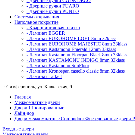
- Дверные ручки CODE DECO
- Дверные ручки FUARO
- Дверные ручки PUNTO
Системы открывания
Напольное покрытие
- Кварцвиниловая плитка
- Ламинат EGGER
- Ламинат EUROHOME LOFT 8mm 32klass
- Ламинат EUROHOME MAJESTIC 8mm 33klass
- Ламинат Kastamonu Emerald 12mm 33klass
- Ламинат Kastamonu Floorpan Black 8mm 33klass
- Ламинат KASTAMONU INDIGO 8mm 33klass
- Ламинат Kastamonu SunFloor
- Ламинат Kronospan castello classic 8mm 32klass
- Ламинат Tarkett
г. Симферополь, ул. Кавказская, 9
Главная
Межкомнатные двери
Двери Шпонированные
Лайн-дор
Двери межкомнатные Cordondoor Фрезерованные двери Ри
Входные двери
Межкомнатные двери