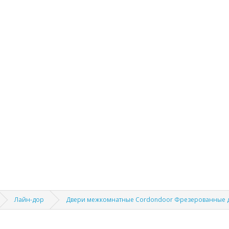
Лайн-дор
Двери межкомнатные Cordondoor Фрезерованные 