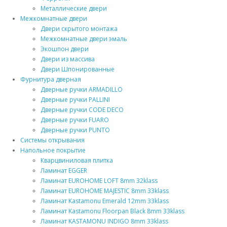
Металлические двери
Межкомнатные двери
Двери скрытого монтажа
Межкомнатные двери эмаль
Экошпон двери
Двери из массива
Двери Шпонированные
Фурнитура дверная
Дверные ручки ARMADILLO
Дверные ручки PALLINI
Дверные ручки CODE DECO
Дверные ручки FUARO
Дверные ручки PUNTO
Системы открывания
Напольное покрытие
Кварцвиниловая плитка
Ламинат EGGER
Ламинат EUROHOME LOFT 8mm 32klass
Ламинат EUROHOME MAJESTIC 8mm 33klass
Ламинат Kastamonu Emerald 12mm 33klass
Ламинат Kastamonu Floorpan Black 8mm 33klass
Ламинат KASTAMONU INDIGO 8mm 33klass