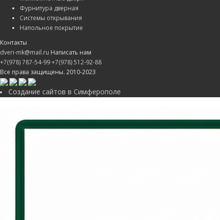
Фурнитура дверная
Системы открывания
Напольное покрытие
Контакты
dveri-mk@mail.ru
Написать нам
+7(978) 787-54-99
+7(978) 512-92-88
Все права защищены. 2010-2023
Создание сайтов в Симферополе