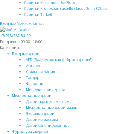
Ламинат Kastamonu SunFloor
Ламинат Kronospan castello classic 8mm 32klass
Ламинат Tarkett
Входные
Межкомнатные
+7(978) 787-54-99
Ежедневно 09:00 - 18:00
Категории:
Входные двери
- VFD (Владимирская фабрика дверей)
- Антарес
- Стальная линия
- Тандор
- Феррони
- Металлические двери
Межкомнатные двери
- Двери скрытого монтажа
- Межкомнатные двери эмаль
- Экошпон двери
- Двери из массива
- Двери Шпонированные
Фурнитура дверная