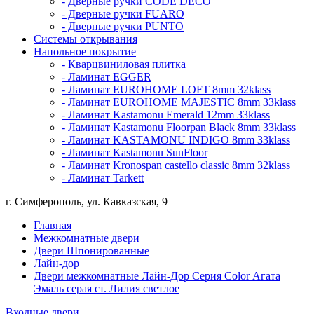
- Дверные ручки CODE DECO
- Дверные ручки FUARO
- Дверные ручки PUNTO
Системы открывания
Напольное покрытие
- Кварцвиниловая плитка
- Ламинат EGGER
- Ламинат EUROHOME LOFT 8mm 32klass
- Ламинат EUROHOME MAJESTIC 8mm 33klass
- Ламинат Kastamonu Emerald 12mm 33klass
- Ламинат Kastamonu Floorpan Black 8mm 33klass
- Ламинат KASTAMONU INDIGO 8mm 33klass
- Ламинат Kastamonu SunFloor
- Ламинат Kronospan castello classic 8mm 32klass
- Ламинат Tarkett
г. Симферополь, ул. Кавказская, 9
Главная
Межкомнатные двери
Двери Шпонированные
Лайн-дор
Двери межкомнатные Лайн-Дор Серия Color Агата
Эмаль серая ст. Лилия светлое
Входные двери