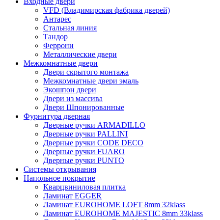
Входные двери
VFD (Владимирская фабрика дверей)
Антарес
Стальная линия
Тандор
Феррони
Металлические двери
Межкомнатные двери
Двери скрытого монтажа
Межкомнатные двери эмаль
Экошпон двери
Двери из массива
Двери Шпонированные
Фурнитура дверная
Дверные ручки ARMADILLO
Дверные ручки PALLINI
Дверные ручки CODE DECO
Дверные ручки FUARO
Дверные ручки PUNTO
Системы открывания
Напольное покрытие
Кварцвиниловая плитка
Ламинат EGGER
Ламинат EUROHOME LOFT 8mm 32klass
Ламинат EUROHOME MAJESTIC 8mm 33klass