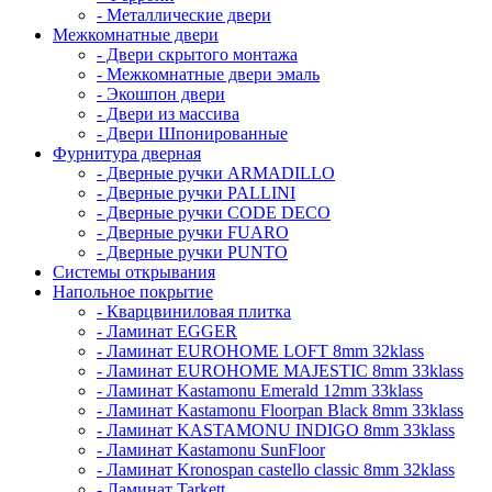
- Металлические двери
Межкомнатные двери
- Двери скрытого монтажа
- Межкомнатные двери эмаль
- Экошпон двери
- Двери из массива
- Двери Шпонированные
Фурнитура дверная
- Дверные ручки ARMADILLO
- Дверные ручки PALLINI
- Дверные ручки CODE DECO
- Дверные ручки FUARO
- Дверные ручки PUNTO
Системы открывания
Напольное покрытие
- Кварцвиниловая плитка
- Ламинат EGGER
- Ламинат EUROHOME LOFT 8mm 32klass
- Ламинат EUROHOME MAJESTIC 8mm 33klass
- Ламинат Kastamonu Emerald 12mm 33klass
- Ламинат Kastamonu Floorpan Black 8mm 33klass
- Ламинат KASTAMONU INDIGO 8mm 33klass
- Ламинат Kastamonu SunFloor
- Ламинат Kronospan castello classic 8mm 32klass
- Ламинат Tarkett