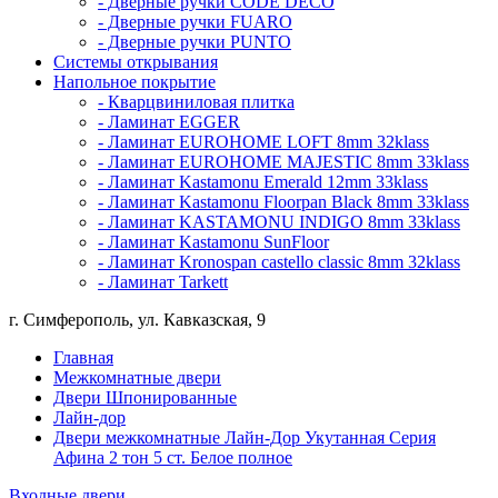
- Дверные ручки CODE DECO
- Дверные ручки FUARO
- Дверные ручки PUNTO
Системы открывания
Напольное покрытие
- Кварцвиниловая плитка
- Ламинат EGGER
- Ламинат EUROHOME LOFT 8mm 32klass
- Ламинат EUROHOME MAJESTIC 8mm 33klass
- Ламинат Kastamonu Emerald 12mm 33klass
- Ламинат Kastamonu Floorpan Black 8mm 33klass
- Ламинат KASTAMONU INDIGO 8mm 33klass
- Ламинат Kastamonu SunFloor
- Ламинат Kronospan castello classic 8mm 32klass
- Ламинат Tarkett
г. Симферополь, ул. Кавказская, 9
Главная
Межкомнатные двери
Двери Шпонированные
Лайн-дор
Двери межкомнатные Лайн-Дор Укутанная Серия
Афина 2 тон 5 ст. Белое полное
Входные двери