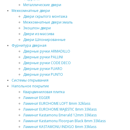
Металлические двери
Межкомнатные двери
Двери скрытого монтажа
Межкомнатные двери эмаль
Экошпон двери
Двери из массива
Двери Шпонированные
Фурнитура дверная
Дверные ручки ARMADILLO
Дверные ручки PALLINI
Дверные ручки CODE DECO
Дверные ручки FUARO
Дверные ручки PUNTO
Системы открывания
Напольное покрытие
Кварцвиниловая плитка
Ламинат EGGER
Ламинат EUROHOME LOFT 8mm 32klass
Ламинат EUROHOME MAJESTIC 8mm 33klass
Ламинат Kastamonu Emerald 12mm 33klass
Ламинат Kastamonu Floorpan Black 8mm 33klass
Ламинат KASTAMONU INDIGO 8mm 33klass