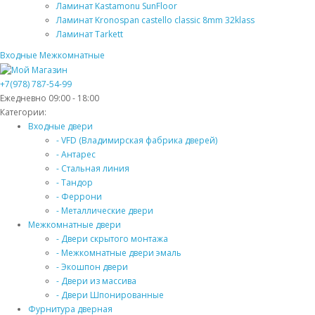
Ламинат Kastamonu SunFloor
Ламинат Kronospan castello classic 8mm 32klass
Ламинат Tarkett
Входные
Межкомнатные
+7(978) 787-54-99
Ежедневно 09:00 - 18:00
Категории:
Входные двери
- VFD (Владимирская фабрика дверей)
- Антарес
- Стальная линия
- Тандор
- Феррони
- Металлические двери
Межкомнатные двери
- Двери скрытого монтажа
- Межкомнатные двери эмаль
- Экошпон двери
- Двери из массива
- Двери Шпонированные
Фурнитура дверная