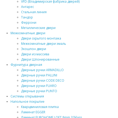
VFD (Владимирская фабрика дверей)
Антарес
Стальная линия
Тандор
Феррони
Металлические двери
Межкомнатные двери
Двери скрытого монтажа
Межкомнатные двери эмаль
Экошпон двери
Двери из массива
Двери Шпонированные
Фурнитура дверная
Дверные ручки ARMADILLO
Дверные ручки PALLINI
Дверные ручки CODE DECO
Дверные ручки FUARO
Дверные ручки PUNTO
Системы открывания
Напольное покрытие
Кварцвиниловая плитка
Ламинат EGGER
Ламинат EUROHOME LOFT 8mm 32klass