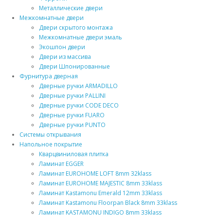
Металлические двери
Межкомнатные двери
Двери скрытого монтажа
Межкомнатные двери эмаль
Экошпон двери
Двери из массива
Двери Шпонированные
Фурнитура дверная
Дверные ручки ARMADILLO
Дверные ручки PALLINI
Дверные ручки CODE DECO
Дверные ручки FUARO
Дверные ручки PUNTO
Системы открывания
Напольное покрытие
Кварцвиниловая плитка
Ламинат EGGER
Ламинат EUROHOME LOFT 8mm 32klass
Ламинат EUROHOME MAJESTIC 8mm 33klass
Ламинат Kastamonu Emerald 12mm 33klass
Ламинат Kastamonu Floorpan Black 8mm 33klass
Ламинат KASTAMONU INDIGO 8mm 33klass