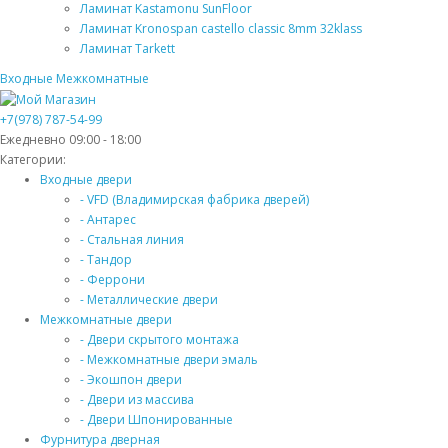
Ламинат Kastamonu SunFloor
Ламинат Kronospan castello classic 8mm 32klass
Ламинат Tarkett
Входные
Межкомнатные
+7(978) 787-54-99
Ежедневно 09:00 - 18:00
Категории:
Входные двери
- VFD (Владимирская фабрика дверей)
- Антарес
- Стальная линия
- Тандор
- Феррони
- Металлические двери
Межкомнатные двери
- Двери скрытого монтажа
- Межкомнатные двери эмаль
- Экошпон двери
- Двери из массива
- Двери Шпонированные
Фурнитура дверная