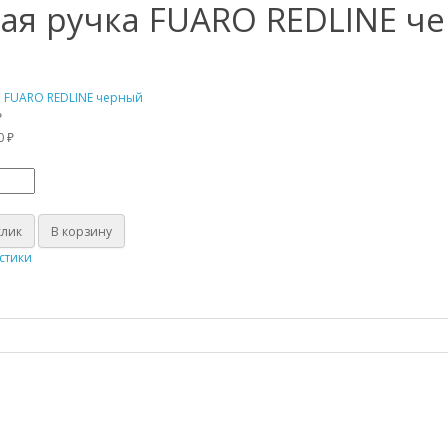
ая ручка FUARO REDLINE ч
₽
0 ₽
клик
В корзину
стики