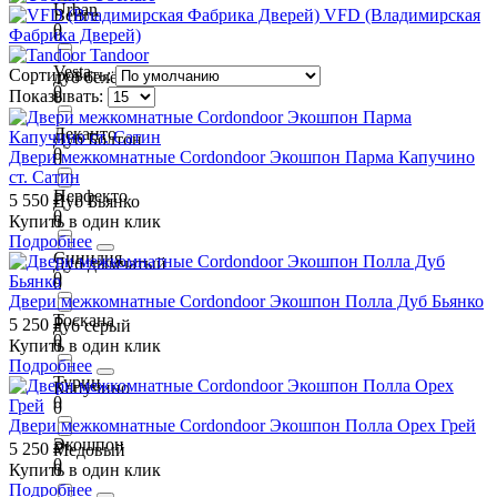
Urban
VFD (Владимирская
Венге
0
Фабрика Дверей)
0
Tandoor
Vesta
Сортировать:
дуб белёный
0
Показывать:
0
Деканто
Дуб Болтон
0
Двери межкомнатные Cordondoor Экошпон Парма Капучино
0
ст. Сатин
Перфекто
5 550 ₽
Дуб Бьянко
0
Купить в один клик
0
Подробнее
Сицилия
Дуб дымчатый
0
0
Двери межкомнатные Cordondoor Экошпон Полла Дуб Бьянко
Тоскана
5 250 ₽
дуб серый
0
Купить в один клик
0
Подробнее
Турин
Капучино
0
0
Двери межкомнатные Cordondoor Экошпон Полла Орех Грей
Экошпон
5 250 ₽
Медовый
0
Купить в один клик
0
Подробнее