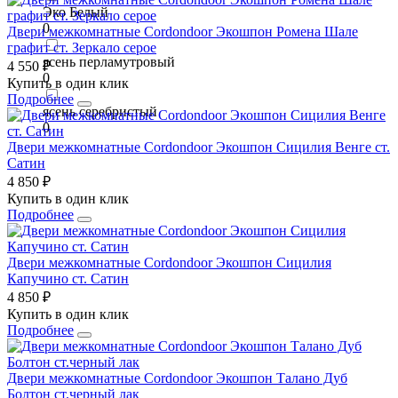
Эко Белый
0
Двери межкомнатные Cordondoor Экошпон Ромена Шале
графит ст. Зеркало серое
ясень перламутровый
4 550 ₽
0
Купить в один клик
Подробнее
ясень серебристый
0
Двери межкомнатные Cordondoor Экошпон Сицилия Венге ст.
Сатин
4 850 ₽
Купить в один клик
Подробнее
Двери межкомнатные Cordondoor Экошпон Сицилия
Капучино ст. Сатин
4 850 ₽
Купить в один клик
Подробнее
Двери межкомнатные Cordondoor Экошпон Талано Дуб
Болтон ст.черный лак