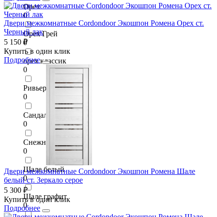
Орех
0
Двери межкомнатные Cordondoor Экошпон Ромена Орех ст.
Черный лак
Орех Грей
5 150 ₽
0
Купить в один клик
Подробнее
орех классик
0
Ривьера Айс
0
Сандал светлый
0
Снежный
0
Шале белый
Двери межкомнатные Cordondoor Экошпон Ромена Шале
0
белый ст. Зеркало серое
5 300 ₽
Шале графит
Купить в один клик
0
Подробнее