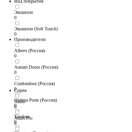
Вид покрытия
Экошпон
0
Экошпон (Soft Touch)
0
Производители
Albero (Россия)
0
Aurum Doors (Россия)
0
Cordondoor (Россия)
0
Серия
Optima Porte (Россия)
Atum
0
0
Tandoor
Atum Pro
0
0