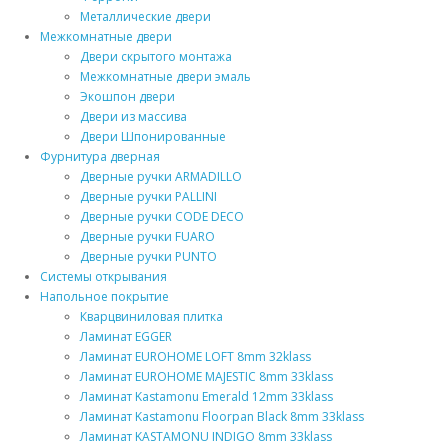
Металлические двери
Межкомнатные двери
Двери скрытого монтажа
Межкомнатные двери эмаль
Экошпон двери
Двери из массива
Двери Шпонированные
Фурнитура дверная
Дверные ручки ARMADILLO
Дверные ручки PALLINI
Дверные ручки CODE DECO
Дверные ручки FUARO
Дверные ручки PUNTO
Системы открывания
Напольное покрытие
Кварцвиниловая плитка
Ламинат EGGER
Ламинат EUROHOME LOFT 8mm 32klass
Ламинат EUROHOME MAJESTIC 8mm 33klass
Ламинат Kastamonu Emerald 12mm 33klass
Ламинат Kastamonu Floorpan Black 8mm 33klass
Ламинат KASTAMONU INDIGO 8mm 33klass