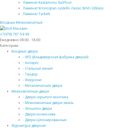
Ламинат Kastamonu SunFloor
Ламинат Kronospan castello classic 8mm 32klass
Ламинат Tarkett
Входные
Межкомнатные
+7(978) 787-54-99
Ежедневно 09:00 - 18:00
Категории:
Входные двери
- VFD (Владимирская фабрика дверей)
- Антарес
- Стальная линия
- Тандор
- Феррони
- Металлические двери
Межкомнатные двери
- Двери скрытого монтажа
- Межкомнатные двери эмаль
- Экошпон двери
- Двери из массива
- Двери Шпонированные
Фурнитура дверная