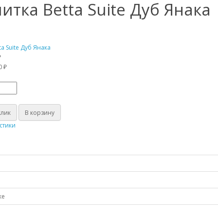
итка Betta Suite Дуб Янака
₽
0 ₽
клик
В корзину
стики
ке