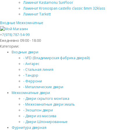
Ламинат Kastamonu SunFloor
Ламинат Kronospan castello classic 8mm 32klass
Ламинат Tarkett
Входные
Межкомнатные
+7(978) 787-54-99
Ежедневно 09:00 - 18:00
Категории:
Входные двери
- VFD (Владимирская фабрика дверей)
- Антарес
- Стальная линия
- Тандор
- Феррони
- Металлические двери
Межкомнатные двери
- Двери скрытого монтажа
- Межкомнатные двери эмаль
- Экошпон двери
- Двери из массива
- Двери Шпонированные
Фурнитура дверная