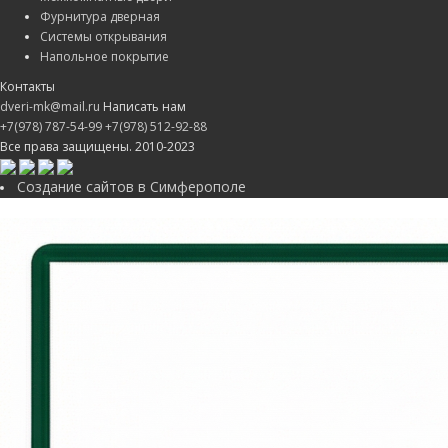
Фурнитура дверная
Системы открывания
Напольное покрытие
Контакты
dveri-mk@mail.ru
Написать нам
+7(978) 787-54-99
+7(978) 512-92-88
Все права защищены. 2010-2023
Создание сайтов в Симферополе