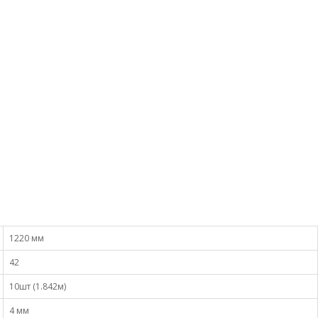
1220 мм
42
10шт (1.842м)
4 мм