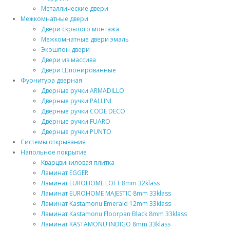
Металлические двери
Межкомнатные двери
Двери скрытого монтажа
Межкомнатные двери эмаль
Экошпон двери
Двери из массива
Двери Шпонированные
Фурнитура дверная
Дверные ручки ARMADILLO
Дверные ручки PALLINI
Дверные ручки CODE DECO
Дверные ручки FUARO
Дверные ручки PUNTO
Системы открывания
Напольное покрытие
Кварцвиниловая плитка
Ламинат EGGER
Ламинат EUROHOME LOFT 8mm 32klass
Ламинат EUROHOME MAJESTIC 8mm 33klass
Ламинат Kastamonu Emerald 12mm 33klass
Ламинат Kastamonu Floorpan Black 8mm 33klass
Ламинат KASTAMONU INDIGO 8mm 33klass