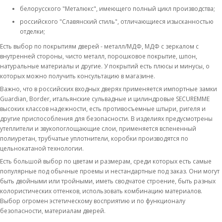
белорусского "Металюкс", имеющего полный цикл производства;
российского "Славянский стиль", отличающиеся изысканностью
отделки;
Есть выбор по покрытиям дверей - металл/МДФ, МДФ с зеркалом с
внутренней стороны, чисто металл, порошковое покрытие, шпон,
натуральные материалы и другие. У покрытий есть плюсы и минусы, о
которых можно получить консультацию в магазине.
Важно, что в российских входных дверях применяется импортные замки
Guardian, Border, итальянские сульвадные и цилиндровые SECUREMME
высоких классов надежности, есть противосъемные штыри, ригеля и
другие приспособления для безопасности. В изделиях предусмотрены
утеплители и звукопоглощающие слои, применяется вспененный
полиуретан, трубчатые уплотнители, коробки производятся по
цельнокатаной технологии.
Есть большой выбор по цветам и размерам, среди которых есть самые
популярные под обычные проемы и нестандартные под заказ. Они могут
быть двойными или тройными, иметь сводчатое строение, быть разных
колористических оттенков, использовать комбинацию материалов.
Выбор огромен эстетическому восприятию и по функционалу
безопасности, материалам дверей.