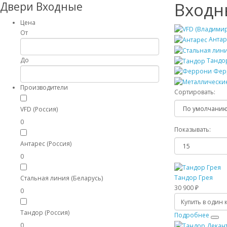
Входн
Двери Входные
Цена
От
Антар
До
Тандо
Фер
Производители
Сортировать:
VFD (Россия)
0
Показывать:
Антарес (Россия)
0
Тандор Грея
Стальная линия (Беларусь)
30 900 ₽
0
Купить в один 
Тандор (Россия)
Подробнее
0