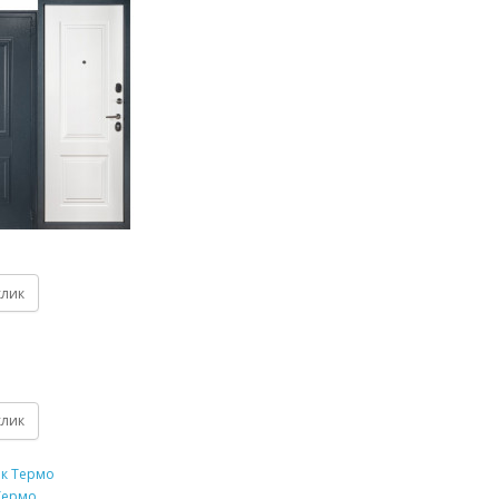
клик
клик
Термо