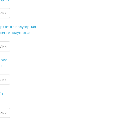
клик
венге полуторная
клик
ис
клик
клик