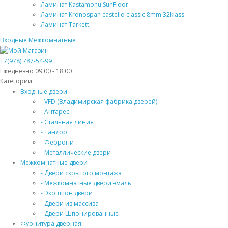
Ламинат Kastamonu SunFloor
Ламинат Kronospan castello classic 8mm 32klass
Ламинат Tarkett
Входные
Межкомнатные
+7(978) 787-54-99
Ежедневно 09:00 - 18:00
Категории:
Входные двери
- VFD (Владимирская фабрика дверей)
- Антарес
- Стальная линия
- Тандор
- Феррони
- Металлические двери
Межкомнатные двери
- Двери скрытого монтажа
- Межкомнатные двери эмаль
- Экошпон двери
- Двери из массива
- Двери Шпонированные
Фурнитура дверная