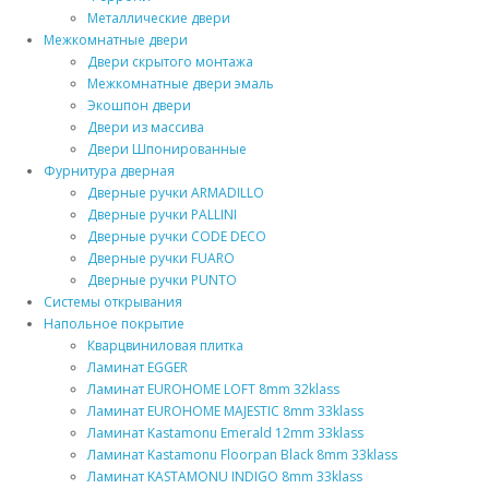
Металлические двери
Межкомнатные двери
Двери скрытого монтажа
Межкомнатные двери эмаль
Экошпон двери
Двери из массива
Двери Шпонированные
Фурнитура дверная
Дверные ручки ARMADILLO
Дверные ручки PALLINI
Дверные ручки CODE DECO
Дверные ручки FUARO
Дверные ручки PUNTO
Системы открывания
Напольное покрытие
Кварцвиниловая плитка
Ламинат EGGER
Ламинат EUROHOME LOFT 8mm 32klass
Ламинат EUROHOME MAJESTIC 8mm 33klass
Ламинат Kastamonu Emerald 12mm 33klass
Ламинат Kastamonu Floorpan Black 8mm 33klass
Ламинат KASTAMONU INDIGO 8mm 33klass