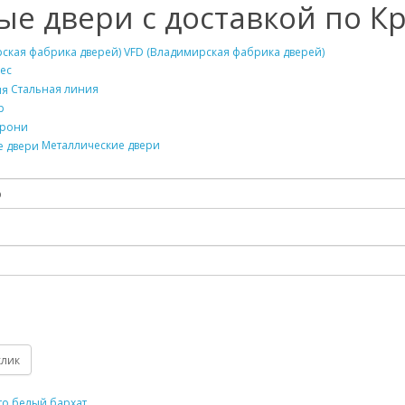
ые двери с доставкой по К
VFD (Владимирская фабрика дверей)
ес
Стальная линия
р
рони
Металлические двери
клик