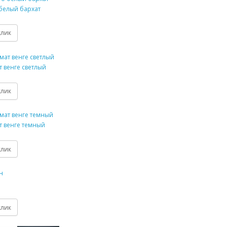
белый бархат
клик
 венге светлый
клик
 венге темный
клик
клик