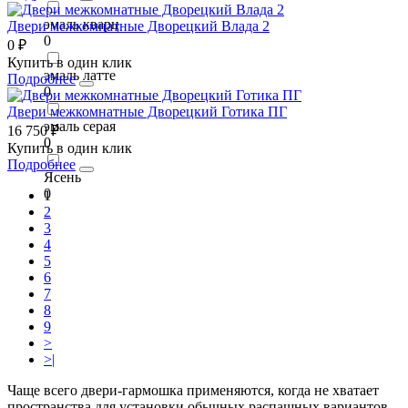
эмаль кварц
Двери межкомнатные Дворецкий Влада 2
0
0 ₽
Купить в один клик
эмаль латте
Подробнее
0
Двери межкомнатные Дворецкий Готика ПГ
эмаль серая
16 750 ₽
0
Купить в один клик
Подробнее
Ясень
0
1
2
3
4
5
6
7
8
9
>
>|
Чаще всего двери-гармошка применяются, когда не хватает
пространства для установки обычных распашных вариантов.