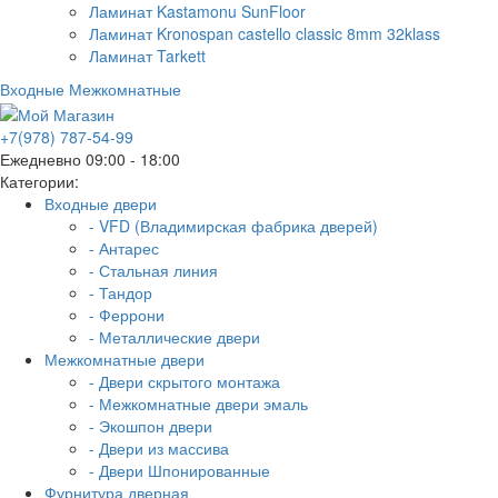
Ламинат Kastamonu SunFloor
Ламинат Kronospan castello classic 8mm 32klass
Ламинат Tarkett
Входные
Межкомнатные
+7(978) 787-54-99
Ежедневно 09:00 - 18:00
Категории:
Входные двери
- VFD (Владимирская фабрика дверей)
- Антарес
- Стальная линия
- Тандор
- Феррони
- Металлические двери
Межкомнатные двери
- Двери скрытого монтажа
- Межкомнатные двери эмаль
- Экошпон двери
- Двери из массива
- Двери Шпонированные
Фурнитура дверная