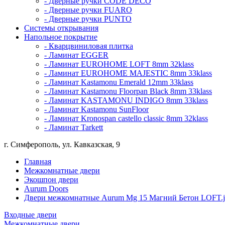
- Дверные ручки CODE DECO
- Дверные ручки FUARO
- Дверные ручки PUNTO
Системы открывания
Напольное покрытие
- Кварцвиниловая плитка
- Ламинат EGGER
- Ламинат EUROHOME LOFT 8mm 32klass
- Ламинат EUROHOME MAJESTIC 8mm 33klass
- Ламинат Kastamonu Emerald 12mm 33klass
- Ламинат Kastamonu Floorpan Black 8mm 33klass
- Ламинат KASTAMONU INDIGO 8mm 33klass
- Ламинат Kastamonu SunFloor
- Ламинат Kronospan castello classic 8mm 32klass
- Ламинат Tarkett
г. Симферополь, ул. Кавказская, 9
Главная
Межкомнатные двери
Экошпон двери
Aurum Doors
Двери межкомнатные Aurum Mg 15 Магний Бетон LOFT.j
Входные двери
Межкомнатные двери