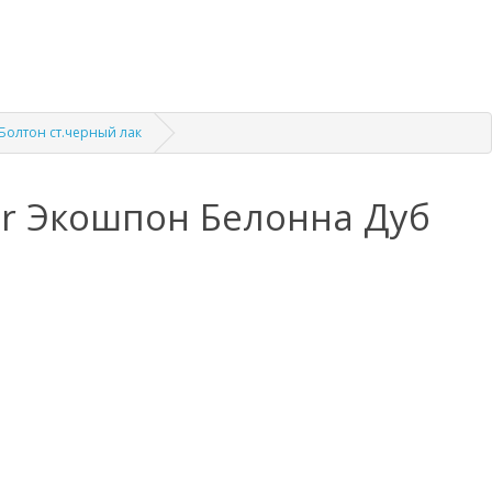
олтон ст.черный лак
r Экошпон Белонна Дуб