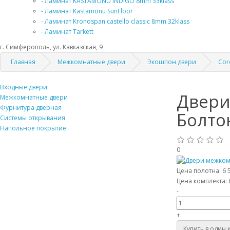
- Ламинат KASTAMONU INDIGO 8mm 33klass
- Ламинат Kastamonu SunFloor
- Ламинат Kronospan castello classic 8mm 32klass
- Ламинат Tarkett
г. Симферополь, ул. Кавказская, 9
Главная
Межкомнатные двери
Экошпон двери
Cor
Входные двери
Двери
Межкомнатные двери
Фурнитура дверная
Болто
Системы открывания
Напольное покрытие
0
Цена полотна:
6 
Цена комплекта:
-
+
Купить в один 