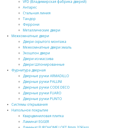
VFD (Владимирская фабрика дверей)
Антарес
Стальная линия
Тандор
Феррони
Металлические двери
Межкомнатные двери
Двери скрытого монтажа
Межкомнатные двери эмаль
Экошпон двери
Двери из массива
Двери Шпонированные
Фурнитура дверная
Дверные ручки ARMADILLO
Дверные ручки PALLINI
Дверные ручки CODE DECO
Дверные ручки FUARO
Дверные ручки PUNTO
Системы открывания
Напольное покрытие
Кварцвиниловая плитка
Ламинат EGGER
Ламинат EUROHOME LOFT 8mm 32klass