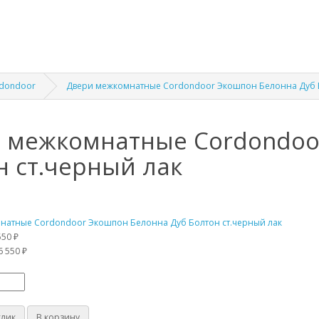
dondoor
Двери межкомнатные Cordondoor Экошпон Белонна Дуб Б
 межкомнатные Cordondoo
н ст.черный лак
550 ₽
6 550 ₽
клик
В корзину