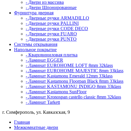
- Двери из массива
- Двери Шпонированные
Фурнитура дверная
- Дверные ручки ARMADILLO
- Дверные ручки PALLINI
- Дверные ручки CODE DECO
- Дверные ручки FUARO
- Дверные ручки PUNTO
Системы открывания
Напольное покрытие
- Кварцвиниловая плитка
- Ламинат EGGER
- Ламинат EUROHOME LOFT 8mm 32klass
- Ламинат EUROHOME MAJESTIC 8mm 33klass
- Ламинат Kastamonu Emerald 12mm 33klass
- Ламинат Kastamonu Floorpan Black 8mm 33klass
- Ламинат KASTAMONU INDIGO 8mm 33klass
- Ламинат Kastamonu SunFloor
- Ламинат Kronospan castello classic 8mm 32klass
- Ламинат Tarkett
г. Симферополь, ул. Кавказская, 9
Главная
Межкомнатные двери