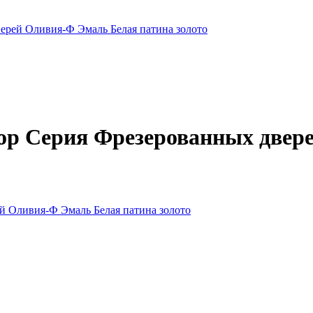
рей Оливия-Ф Эмаль Белая патина золото
р Серия Фрезерованных двер