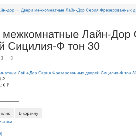
айн-дор
Двери межкомнатные Лайн-Дор Серия Фрезерованных д
 межкомнатные Лайн-Дор 
й Сицилия-Ф тон 30
0 ₽
а:
0 ₽
 клик
В корзину
истики
е
0)