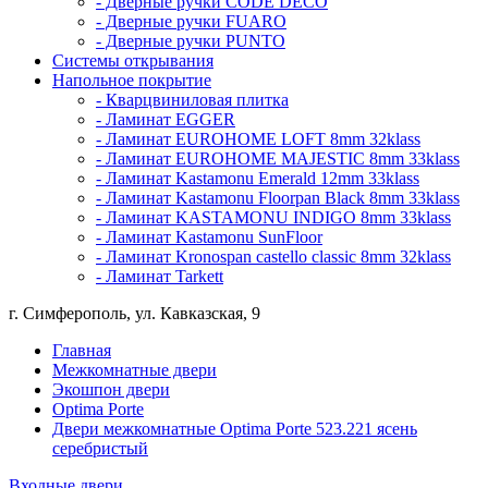
- Дверные ручки CODE DECO
- Дверные ручки FUARO
- Дверные ручки PUNTO
Системы открывания
Напольное покрытие
- Кварцвиниловая плитка
- Ламинат EGGER
- Ламинат EUROHOME LOFT 8mm 32klass
- Ламинат EUROHOME MAJESTIC 8mm 33klass
- Ламинат Kastamonu Emerald 12mm 33klass
- Ламинат Kastamonu Floorpan Black 8mm 33klass
- Ламинат KASTAMONU INDIGO 8mm 33klass
- Ламинат Kastamonu SunFloor
- Ламинат Kronospan castello classic 8mm 32klass
- Ламинат Tarkett
г. Симферополь, ул. Кавказская, 9
Главная
Межкомнатные двери
Экошпон двери
Optima Porte
Двери межкомнатные Optima Porte 523.221 ясень
серебристый
Входные двери