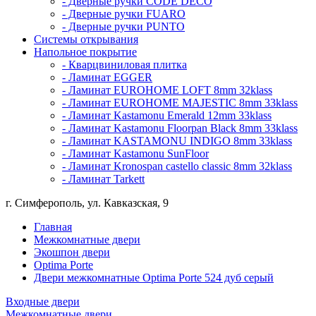
- Дверные ручки CODE DECO
- Дверные ручки FUARO
- Дверные ручки PUNTO
Системы открывания
Напольное покрытие
- Кварцвиниловая плитка
- Ламинат EGGER
- Ламинат EUROHOME LOFT 8mm 32klass
- Ламинат EUROHOME MAJESTIC 8mm 33klass
- Ламинат Kastamonu Emerald 12mm 33klass
- Ламинат Kastamonu Floorpan Black 8mm 33klass
- Ламинат KASTAMONU INDIGO 8mm 33klass
- Ламинат Kastamonu SunFloor
- Ламинат Kronospan castello classic 8mm 32klass
- Ламинат Tarkett
г. Симферополь, ул. Кавказская, 9
Главная
Межкомнатные двери
Экошпон двери
Optima Porte
Двери межкомнатные Optima Porte 524 дуб серый
Входные двери
Межкомнатные двери