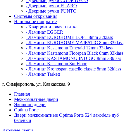
- Дверные ручки CODE DECO
- Дверные ручки FUARO
- Дверные ручки PUNTO
Системы открывания
Напольное покрытие
- Кварцвиниловая плитка
- Ламинат EGGER
- Ламинат EUROHOME LOFT 8mm 32klass
- Ламинат EUROHOME MAJESTIC 8mm 33klass
- Ламинат Kastamonu Emerald 12mm 33klass
- Ламинат Kastamonu Floorpan Black 8mm 33klass
- Ламинат KASTAMONU INDIGO 8mm 33klass
- Ламинат Kastamonu SunFloor
- Ламинат Kronospan castello classic 8mm 32klass
- Ламинат Tarkett
г. Симферополь, ул. Кавказская, 9
Главная
Межкомнатные двери
Экошпон двери
Optima Porte
Двери межкомнатные Optima Porte 524 лакобель дуб
белёный
Входные двери