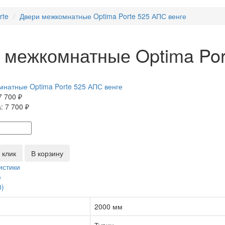
rte
Двери межкомнатные Optima Porte 525 АПС венге
 межкомнатные Optima Por
7 700 ₽
а:
7 700 ₽
 клик
В корзину
истики
е
0)
2000 мм
Турин