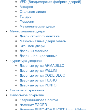
VFD (Владимирская фабрика дверей)
Антарес
Стальная линия
Тандор
Феррони
Металлические двери
Межкомнатные двери
Двери скрытого монтажа
Межкомнатные двери эмаль
Экошпон двери
Двери из массива
Двери Шпонированные
Фурнитура дверная
Дверные ручки ARMADILLO
Дверные ручки PALLINI
Дверные ручки CODE DECO
Дверные ручки FUARO
Дверные ручки PUNTO
Системы открывания
Напольное покрытие
Кварцвиниловая плитка
Ламинат EGGER
Ламинат EUROHOME LOFT 8mm 32klass