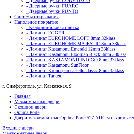
- Дверные ручки CODE DECO
- Дверные ручки FUARO
- Дверные ручки PUNTO
Системы открывания
Напольное покрытие
- Кварцвиниловая плитка
- Ламинат EGGER
- Ламинат EUROHOME LOFT 8mm 32klass
- Ламинат EUROHOME MAJESTIC 8mm 33klass
- Ламинат Kastamonu Emerald 12mm 33klass
- Ламинат Kastamonu Floorpan Black 8mm 33klass
- Ламинат KASTAMONU INDIGO 8mm 33klass
- Ламинат Kastamonu SunFloor
- Ламинат Kronospan castello classic 8mm 32klass
- Ламинат Tarkett
г. Симферополь, ул. Кавказская, 9
Главная
Межкомнатные двери
Экошпон двери
Optima Porte
Двери межкомнатные Optima Porte 527 АПС мат хром яс
Входные двери
Межкомнатные двери