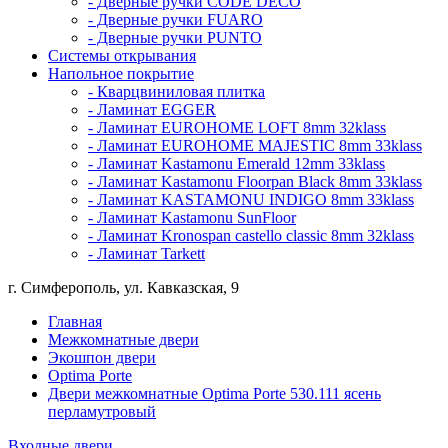
- Дверные ручки CODE DECO
- Дверные ручки FUARO
- Дверные ручки PUNTO
Системы открывания
Напольное покрытие
- Кварцвиниловая плитка
- Ламинат EGGER
- Ламинат EUROHOME LOFT 8mm 32klass
- Ламинат EUROHOME MAJESTIC 8mm 33klass
- Ламинат Kastamonu Emerald 12mm 33klass
- Ламинат Kastamonu Floorpan Black 8mm 33klass
- Ламинат KASTAMONU INDIGO 8mm 33klass
- Ламинат Kastamonu SunFloor
- Ламинат Kronospan castello classic 8mm 32klass
- Ламинат Tarkett
г. Симферополь, ул. Кавказская, 9
Главная
Межкомнатные двери
Экошпон двери
Optima Porte
Двери межкомнатные Optima Porte 530.111 ясень
перламутровый
Входные двери