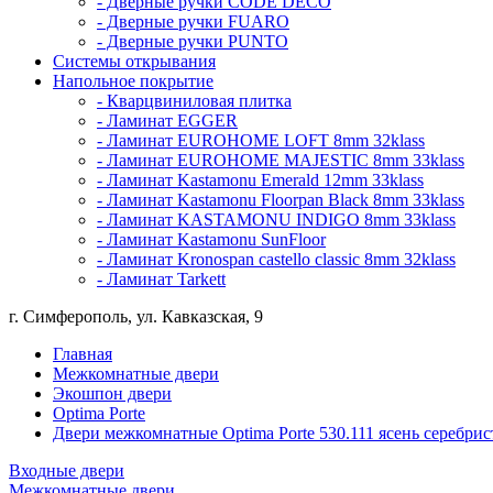
- Дверные ручки CODE DECO
- Дверные ручки FUARO
- Дверные ручки PUNTO
Системы открывания
Напольное покрытие
- Кварцвиниловая плитка
- Ламинат EGGER
- Ламинат EUROHOME LOFT 8mm 32klass
- Ламинат EUROHOME MAJESTIC 8mm 33klass
- Ламинат Kastamonu Emerald 12mm 33klass
- Ламинат Kastamonu Floorpan Black 8mm 33klass
- Ламинат KASTAMONU INDIGO 8mm 33klass
- Ламинат Kastamonu SunFloor
- Ламинат Kronospan castello classic 8mm 32klass
- Ламинат Tarkett
г. Симферополь, ул. Кавказская, 9
Главная
Межкомнатные двери
Экошпон двери
Optima Porte
Двери межкомнатные Optima Porte 530.111 ясень серебри
Входные двери
Межкомнатные двери