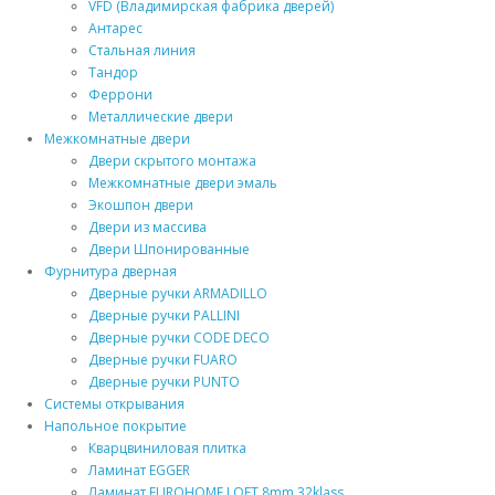
VFD (Владимирская фабрика дверей)
Антарес
Стальная линия
Тандор
Феррони
Металлические двери
Межкомнатные двери
Двери скрытого монтажа
Межкомнатные двери эмаль
Экошпон двери
Двери из массива
Двери Шпонированные
Фурнитура дверная
Дверные ручки ARMADILLO
Дверные ручки PALLINI
Дверные ручки CODE DECO
Дверные ручки FUARO
Дверные ручки PUNTO
Системы открывания
Напольное покрытие
Кварцвиниловая плитка
Ламинат EGGER
Ламинат EUROHOME LOFT 8mm 32klass