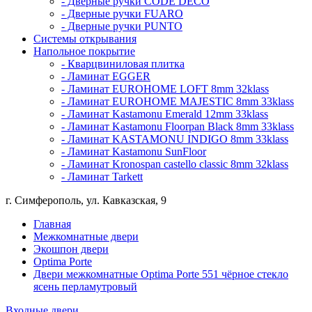
- Дверные ручки CODE DECO
- Дверные ручки FUARO
- Дверные ручки PUNTO
Системы открывания
Напольное покрытие
- Кварцвиниловая плитка
- Ламинат EGGER
- Ламинат EUROHOME LOFT 8mm 32klass
- Ламинат EUROHOME MAJESTIC 8mm 33klass
- Ламинат Kastamonu Emerald 12mm 33klass
- Ламинат Kastamonu Floorpan Black 8mm 33klass
- Ламинат KASTAMONU INDIGO 8mm 33klass
- Ламинат Kastamonu SunFloor
- Ламинат Kronospan castello classic 8mm 32klass
- Ламинат Tarkett
г. Симферополь, ул. Кавказская, 9
Главная
Межкомнатные двери
Экошпон двери
Optima Porte
Двери межкомнатные Optima Porte 551 чёрное стекло
ясень перламутровый
Входные двери