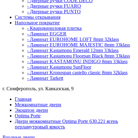
- Дверные ручки CODE DECO
- Дверные ручки FUARO
- Дверные ручки PUNTO
Системы открывания
Напольное покрытие
- Кварцвиниловая плитка
- Ламинат EGGER
- Ламинат EUROHOME LOFT 8mm 32klass
- Ламинат EUROHOME MAJESTIC 8mm 33klass
- Ламинат Kastamonu Emerald 12mm 33klass
- Ламинат Kastamonu Floorpan Black 8mm 33klass
- Ламинат KASTAMONU INDIGO 8mm 33klass
- Ламинат Kastamonu SunFloor
- Ламинат Kronospan castello classic 8mm 32klass
- Ламинат Tarkett
г. Симферополь, ул. Кавказская, 9
Главная
Межкомнатные двери
Экошпон двери
Optima Porte
Двери межкомнатные Optima Porte 630.221 ясень
перламутровый яркость
Входные двери