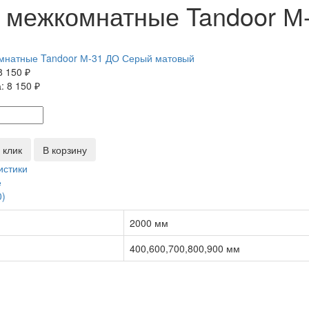
 межкомнатные Tandoor М
8 150 ₽
а:
8 150 ₽
 клик
В корзину
истики
е
0)
2000 мм
400,600,700,800,900 мм