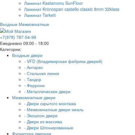
Ламинат Kastamonu SunFloor
Ламинат Kronospan castello classic 8mm 32klass
Ламинат Tarkett
Входные
Межкомнатные
+7(978) 787-54-99
Ежедневно 09:00 - 18:00
Категории:
Входные двери
- VFD (Владимирская фабрика дверей)
- Антарес
- Стальная линия
- Тандор
- Феррони
- Металлические двери
Межкомнатные двери
- Двери скрытого монтажа
- Межкомнатные двери эмаль
- Экошпон двери
- Двери из массива
- Двери Шпонированные
Фурнитура дверная