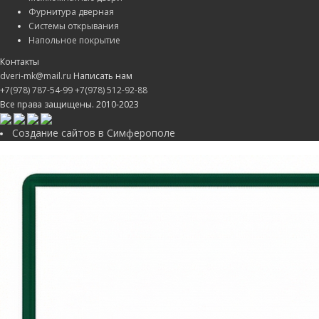
Фурнитура дверная
Системы открывания
Напольное покрытие
Контакты
dveri-mk@mail.ru
Написать нам
+7(978) 787-54-99
+7(978) 512-92-88
Все права защищены. 2010-2023
Создание сайтов в Симферополе