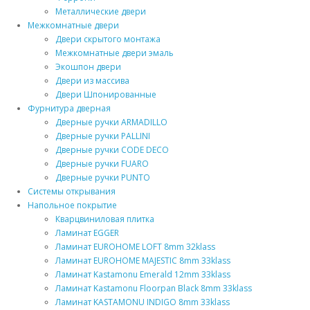
Металлические двери
Межкомнатные двери
Двери скрытого монтажа
Межкомнатные двери эмаль
Экошпон двери
Двери из массива
Двери Шпонированные
Фурнитура дверная
Дверные ручки ARMADILLO
Дверные ручки PALLINI
Дверные ручки CODE DECO
Дверные ручки FUARO
Дверные ручки PUNTO
Системы открывания
Напольное покрытие
Кварцвиниловая плитка
Ламинат EGGER
Ламинат EUROHOME LOFT 8mm 32klass
Ламинат EUROHOME MAJESTIC 8mm 33klass
Ламинат Kastamonu Emerald 12mm 33klass
Ламинат Kastamonu Floorpan Black 8mm 33klass
Ламинат KASTAMONU INDIGO 8mm 33klass