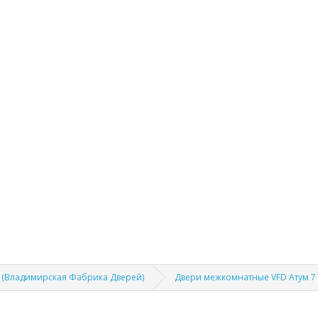
 (Владимирская Фабрика Дверей)
Двери межкомнатные VFD Атум 7