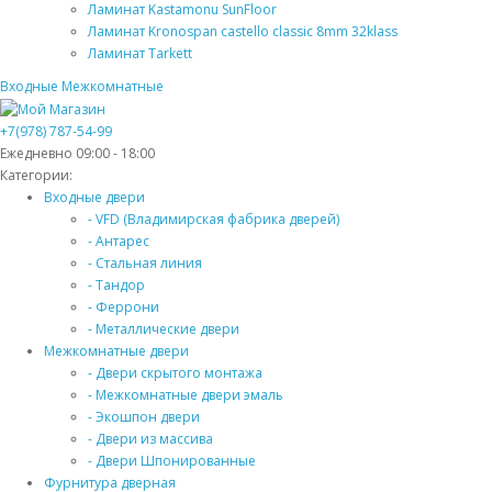
Ламинат Kastamonu SunFloor
Ламинат Kronospan castello classic 8mm 32klass
Ламинат Tarkett
Входные
Межкомнатные
+7(978) 787-54-99
Ежедневно 09:00 - 18:00
Категории:
Входные двери
- VFD (Владимирская фабрика дверей)
- Антарес
- Стальная линия
- Тандор
- Феррони
- Металлические двери
Межкомнатные двери
- Двери скрытого монтажа
- Межкомнатные двери эмаль
- Экошпон двери
- Двери из массива
- Двери Шпонированные
Фурнитура дверная