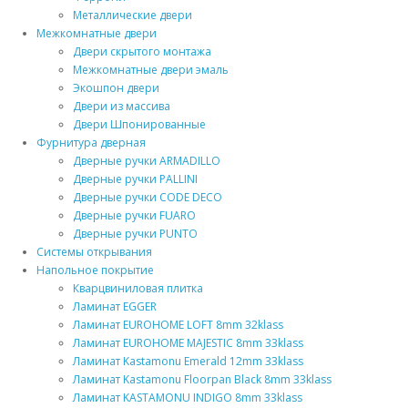
Металлические двери
Межкомнатные двери
Двери скрытого монтажа
Межкомнатные двери эмаль
Экошпон двери
Двери из массива
Двери Шпонированные
Фурнитура дверная
Дверные ручки ARMADILLO
Дверные ручки PALLINI
Дверные ручки CODE DECO
Дверные ручки FUARO
Дверные ручки PUNTO
Системы открывания
Напольное покрытие
Кварцвиниловая плитка
Ламинат EGGER
Ламинат EUROHOME LOFT 8mm 32klass
Ламинат EUROHOME MAJESTIC 8mm 33klass
Ламинат Kastamonu Emerald 12mm 33klass
Ламинат Kastamonu Floorpan Black 8mm 33klass
Ламинат KASTAMONU INDIGO 8mm 33klass