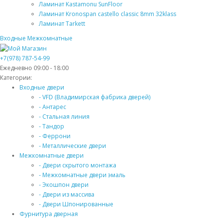
Ламинат Kastamonu SunFloor
Ламинат Kronospan castello classic 8mm 32klass
Ламинат Tarkett
Входные
Межкомнатные
+7(978) 787-54-99
Ежедневно 09:00 - 18:00
Категории:
Входные двери
- VFD (Владимирская фабрика дверей)
- Антарес
- Стальная линия
- Тандор
- Феррони
- Металлические двери
Межкомнатные двери
- Двери скрытого монтажа
- Межкомнатные двери эмаль
- Экошпон двери
- Двери из массива
- Двери Шпонированные
Фурнитура дверная