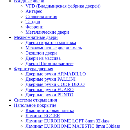
Входные двери
VFD (Владимирская фабрика дверей)
Антарес
Стальная линия
Тандор
Феррони
Металлические двери
Межкомнатные двери
Двери скрытого монтажа
Межкомнатные двери эмаль
Экошпон двери
Двери из массива
Двери Шпонированные
Фурнитура дверная
Дверные ручки ARMADILLO
Дверные ручки PALLINI
Дверные ручки CODE DECO
Дверные ручки FUARO
Дверные ручки PUNTO
Системы открывания
Напольное покрытие
Кварцвиниловая плитка
Ламинат EGGER
Ламинат EUROHOME LOFT 8mm 32klass
Ламинат EUROHOME MAJESTIC 8mm 33klass