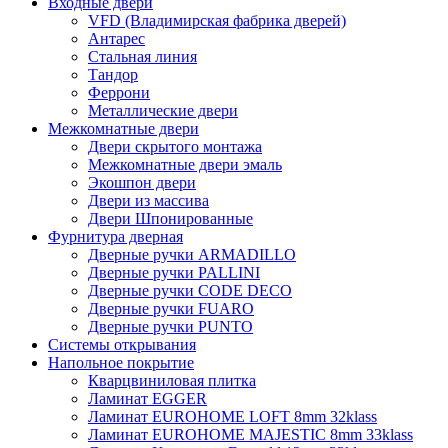
Входные двери
VFD (Владимирская фабрика дверей)
Антарес
Стальная линия
Тандор
Феррони
Металлические двери
Межкомнатные двери
Двери скрытого монтажа
Межкомнатные двери эмаль
Экошпон двери
Двери из массива
Двери Шпонированные
Фурнитура дверная
Дверные ручки ARMADILLO
Дверные ручки PALLINI
Дверные ручки CODE DECO
Дверные ручки FUARO
Дверные ручки PUNTO
Системы открывания
Напольное покрытие
Кварцвиниловая плитка
Ламинат EGGER
Ламинат EUROHOME LOFT 8mm 32klass
Ламинат EUROHOME MAJESTIC 8mm 33klass