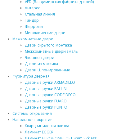
VFD (Владимирская фабрика дверей)
Антарес
Стальная линия
Тандор
Феррони
Металлические двери
Межкомнатные двери
Двери скрытого монтажа
Межкомнатные двери эмаль
Экошпон двери
Двери из массива
Двери Шпонированные
Фурнитура дверная
Дверные ручки ARMADILLO
Дверные ручки PALLINI
Дверные ручки CODE DECO
Дверные ручки FUARO
Дверные ручки PUNTO
Системы открывания
Напольное покрытие
Кварцвиниловая плитка
Ламинат EGGER
Ламинат EUROHOME LOFT 8mm 32klass