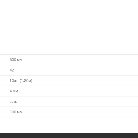
600 мм
42
10шт (1.80м)
4 мм
есть
300 мм