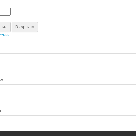
клик
В корзину
стики
ке
и