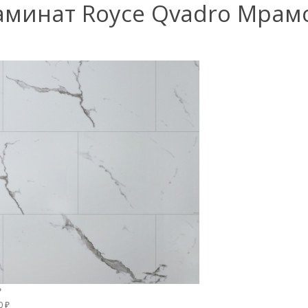
аминат Royce Qvadro Мрам
₽
0 ₽