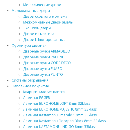
Металлические двери
Межкомнатные двери
Двери скрытого монтажа
Межкомнатные двери эмаль
Экошпон двери
Двери из массива
Двери Шпонированные
Фурнитура дверная
Дверные ручки ARMADILLO
Дверные ручки PALLINI
Дверные ручки CODE DECO
Дверные ручки FUARO
Дверные ручки PUNTO
Системы открывания
Напольное покрытие
Кварцвиниловая плитка
Ламинат EGGER
Ламинат EUROHOME LOFT 8mm 32klass
Ламинат EUROHOME MAJESTIC 8mm 33klass
Ламинат Kastamonu Emerald 12mm 33klass
Ламинат Kastamonu Floorpan Black 8mm 33klass
Ламинат KASTAMONU INDIGO 8mm 33klass