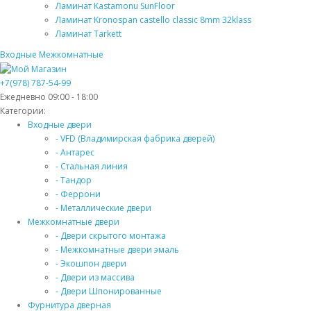
Ламинат Kastamonu SunFloor
Ламинат Kronospan castello classic 8mm 32klass
Ламинат Tarkett
Входные
Межкомнатные
+7(978) 787-54-99
Ежедневно 09:00 - 18:00
Категории:
Входные двери
- VFD (Владимирская фабрика дверей)
- Антарес
- Стальная линия
- Тандор
- Феррони
- Металлические двери
Межкомнатные двери
- Двери скрытого монтажа
- Межкомнатные двери эмаль
- Экошпон двери
- Двери из массива
- Двери Шпонированные
Фурнитура дверная