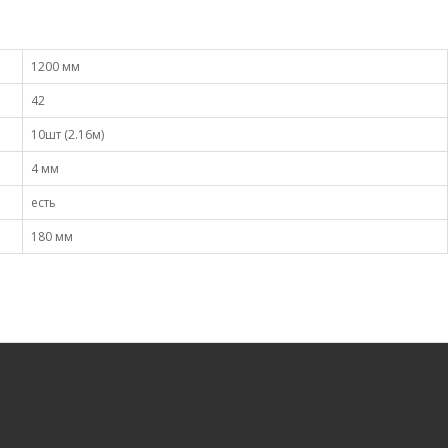
1200 мм
42
10шт (2.16м)
4 мм
есть
180 мм