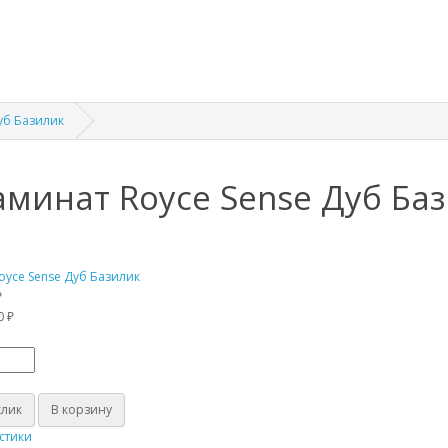
уб Базилик
аминат Royce Sense Дуб Ба
₽
0 ₽
клик
В корзину
стики