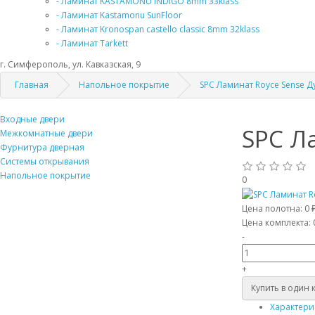
- Ламинат KASTAMONU INDIGO 8mm 33klass
- Ламинат Kastamonu SunFloor
- Ламинат Kronospan castello classic 8mm 32klass
- Ламинат Tarkett
г. Симферополь, ул. Кавказская, 9
Главная
Напольное покрытие
SPC Ламинат Royce Sense Д
Входные двери
SPC Л
Межкомнатные двери
Фурнитура дверная
Системы открывания
Напольное покрытие
0
Цена полотна:
0 
Цена комплекта:
-
+
Купить в один 
Характери