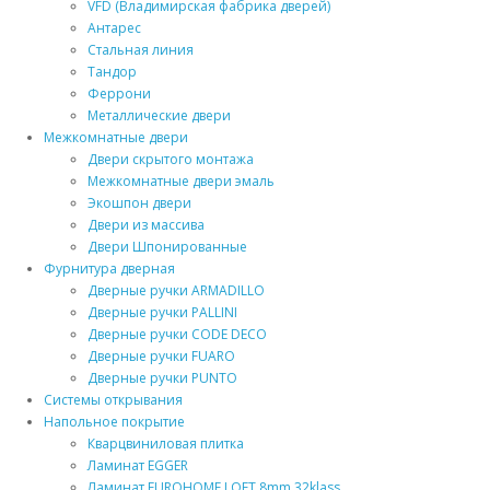
VFD (Владимирская фабрика дверей)
Антарес
Стальная линия
Тандор
Феррони
Металлические двери
Межкомнатные двери
Двери скрытого монтажа
Межкомнатные двери эмаль
Экошпон двери
Двери из массива
Двери Шпонированные
Фурнитура дверная
Дверные ручки ARMADILLO
Дверные ручки PALLINI
Дверные ручки CODE DECO
Дверные ручки FUARO
Дверные ручки PUNTO
Системы открывания
Напольное покрытие
Кварцвиниловая плитка
Ламинат EGGER
Ламинат EUROHOME LOFT 8mm 32klass